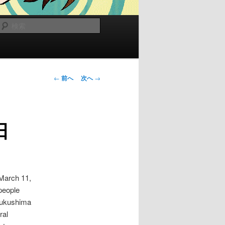
検
索
投
←
前へ
次へ
→
稿
ナ
ビ
日
ゲ
ー
シ
ョ
ン
March 11,
people
Fukushima
ral