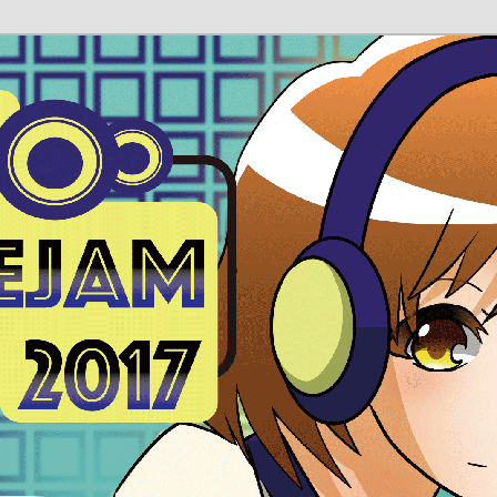
ite
m