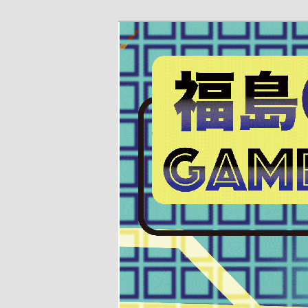
Fukushima Game Jam Official s
福島GameJa