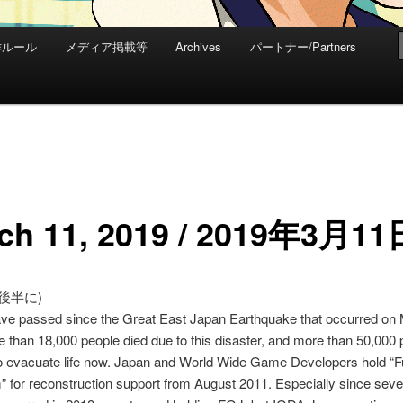
作ルール
メディア掲載等
Archives
パートナー/Partners
ch 11, 2019 / 2019年3月11
後半に)
ave passed since the Great East Japan Earthquake that occurred on 
 than 18,000 people died due to this disaster, and more than 50,000 
to evacuate life now. Japan and World Wide Game Developers hold “
for reconstruction support from August 2011. Especially since seve