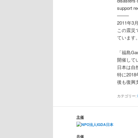
disasters 
support re
移
——–
2011年
動
この震災
ています
「福島Ga
開催して
日本は自
特に201
後も復興
カテゴリー:
主催
共催