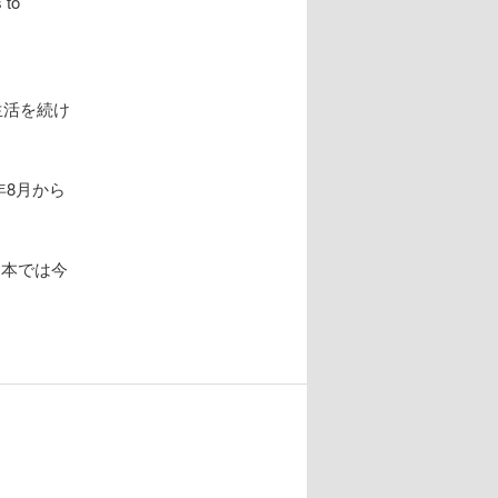
 to
生活を続け
年8月から
日本では今