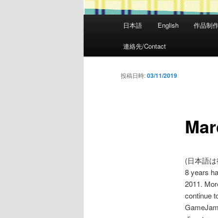
メ
日本語
English
作品制
メ
イ
ン
連絡先/Contact
イ
メ
ニ
ン
投稿日時:
03/11/2019
ュ
ー
コ
Mar
ン
テ
(日本語は
ン
8 years h
2011. More
ツ
continue 
GameJam” 
へ