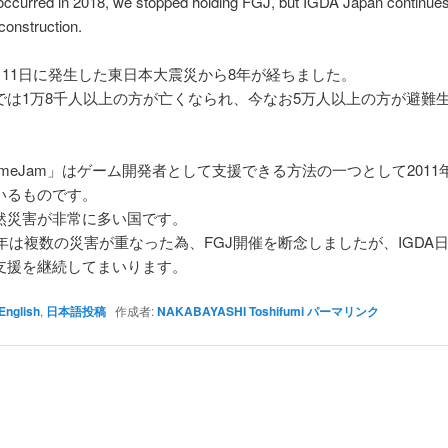
occurred in 2018, we stopped holding FGJ, but IGDA Japan continues
construction.
3月11日に発生した東日本大震災から8年が経ちました。
では1万8千人以上の方が亡くなられ、今なお5万人以上の方が避難
。
meJam」はゲーム開発者として支援できる方法の一つとして2011
いるものです。
然災害が非常に多い国です。
8年は複数の災害が重なった為、FGJ開催を断念しましたが、IGDA
支援を継続してまいります。
English
,
日本語投稿
作成者:
NAKABAYASHI Toshifumi
パーマリンク