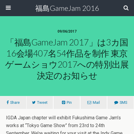
福島GameJam 2016
09/06/2017
「福島GameJam 2017」は3カ国
16会場407名54作品を制作 東京
ゲームショウ2017への特別出展
決定のお知らせ
Share
Tweet
Pin
Mail
SMS
IGDA Japan chapter will exhibit Fukushima Game Jam’s
works at “Tokyo Game Show” from 23rd to 24th
September. We’re waiting for your visit at the Indy Game