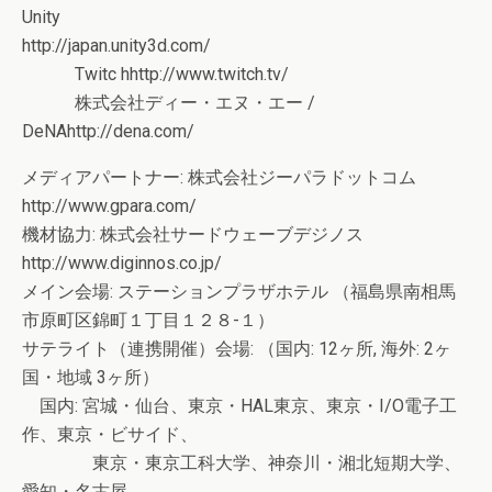
Unity
http://japan.unity3d.com/
Twitc hhttp://www.twitch.tv/
株式会社ディー・エヌ・エー /
DeNAhttp://dena.com/
メディアパートナー: 株式会社ジーパラドットコム
http://www.gpara.com/
機材協力: 株式会社サードウェーブデジノス
http://www.diginnos.co.jp/
メイン会場: ステーションプラザホテル （福島県南相馬
市原町区錦町１丁目１２８-１）
サテライト（連携開催）会場: （国内: 12ヶ所, 海外: 2ヶ
国・地域 3ヶ所）
国内: 宮城・仙台、東京・HAL東京、東京・I/O電子工
作、東京・ビサイド、
東京・東京工科大学、神奈川・湘北短期大学、
愛知・名古屋、