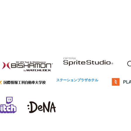
ステーションプラザホテル