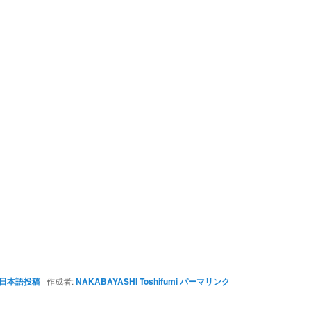
日本語投稿
作成者:
NAKABAYASHI Toshifumi
パーマリンク